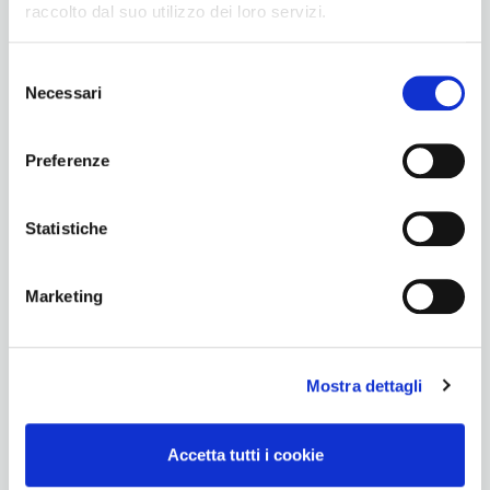
raccolto dal suo utilizzo dei loro servizi.
Gallery
Privacy
Selezione
Necessari
del
consenso
Preferenze
Statistiche
Marketing
BNI
Mostra dettagli
Accetta tutti i cookie